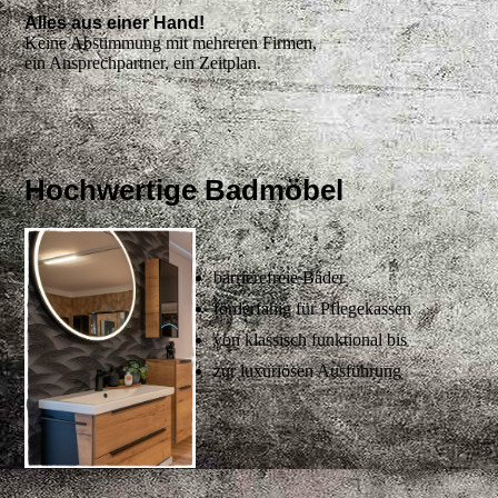
Alles aus einer Hand!
Keine Abstimmung mit mehreren Firmen,
ein Ansprechpartner, ein Zeitplan.
Hochwertige Badmöbel
barrierefreie Bäder
förderfähig für Pflegekassen
von klassisch funktional bis
zur luxuriösen Ausführung