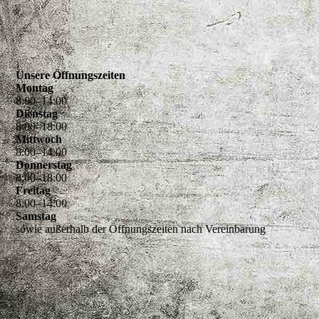
Unsere Öffnungszeiten
Montag
8
:
00
–
14
:
00
Dienstag
8
:
00
–
18
:
00
Mittwoch
8
:
00
–
14
:
00
Donnerstag
8
:
00
–
18
:
00
Freitag
8
:
00
–
14
:
00
Samstag
sowie außerhalb der Öffnungszeiten nach Vereinbarung