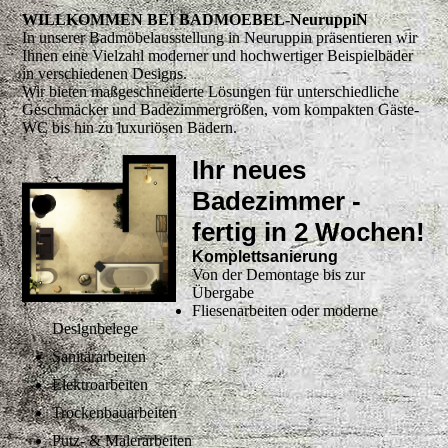
WILLKOMMEN BEI BADMOEBEL-NeuruppiN
In unserer Badmöbelausstellung in Neuruppin präsentieren wir
Ihnen eine Vielzahl moderner und hochwertiger Beispielbäder
in verschiedenen Designs.
Wir bieten maßgeschneiderte Lösungen für unterschiedliche
Geschmäcker und Badezimmergrößen, vom kompakten Gäste-
WC bis hin zu luxuriösen Bädern.
Ihr neues
Badezimmer -
fertig in 2 Wochen!
Komplettsanierung
Von der Demontage bis zur
Übergabe
Fliesenarbeiten oder moderne
Designbelege
Sanitärarbeiten
Elektroarbeiten
Trockenbauarbeiten
Putz- & Malerarbeiten