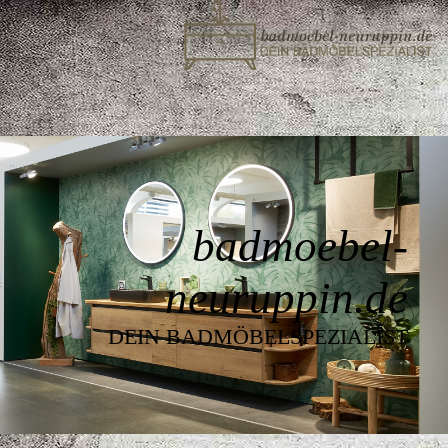
badmoebel-
neuruppin.de
DEIN BADMÖBELSPEZIALIST