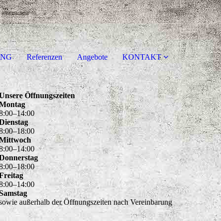
UNG
Referenzen
Angebote
KONTAKT
Unsere Öffnungszeiten
Montag
8
:
00
–
14
:
00
Dienstag
8
:
00
–
18
:
00
Mittwoch
8
:
00
–
14
:
00
Donnerstag
8
:
00
–
18
:
00
Freitag
8
:
00
–
14
:
00
Samstag
sowie außerhalb der Öffnungszeiten nach Vereinbarung