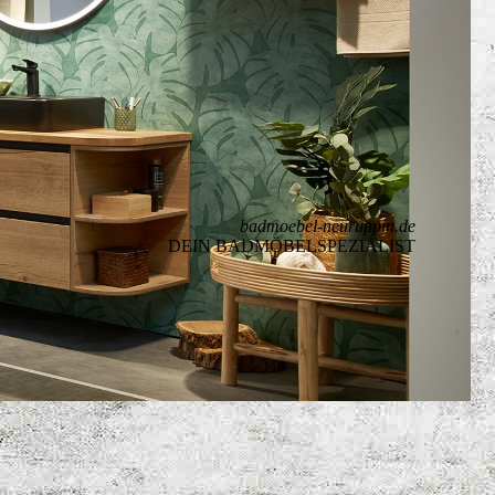
badmoebel-neuruppin.de
DEIN BADMÖBELSPEZIALIST