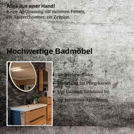
Alles aus einer Hand!
Keine Abstimmung mit mehreren Firmen,
ein Ansprechpartner, ein Zeitplan.
Hochwertige Badmöbel
barrierefreie Bäder
förderfähig für Pflegekassen
von klassisch funktional bis
zur luxuriösen Ausführung