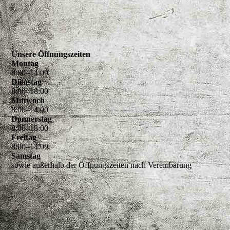
Unsere Öffnungszeiten
Montag
8
:
00
–
14
:
00
Dienstag
8
:
00
–
18
:
00
Mittwoch
8
:
00
–
14
:
00
Donnerstag
8
:
00
–
18
:
00
Freitag
8
:
00
–
14
:
00
Samstag
sowie außerhalb der Öffnungszeiten nach Vereinbarung