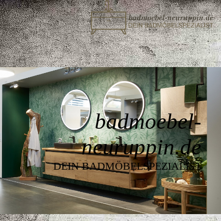
badmoebel-
neuruppin.de
DEIN BADMÖBELSPEZIALIST