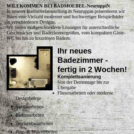
WILLKOMMEN BEI BADMOEBEL-NeuruppiN
In unserer Badmöbelausstellung in Neuruppin präsentieren wir
Ihnen eine Vielzahl moderner und hochwertiger Beispielbäder
in verschiedenen Designs.
Wir bieten maßgeschneiderte Lösungen für unterschiedliche
Geschmäcker und Badezimmergrößen, vom kompakten Gäste-
WC bis hin zu luxuriösen Bädern.
Ihr neues
Badezimmer -
fertig in 2 Wochen!
Komplettsanierung
Von der Demontage bis zur
Übergabe
Fliesenarbeiten oder moderne
Designbelege
Sanitärarbeiten
Elektroarbeiten
Trockenbauarbeiten
Putz- & Malerarbeiten